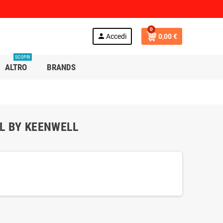
0
person
Accedi
0,00 €
SCOPRI
ALTRO
BRANDS
L BY KEENWELL