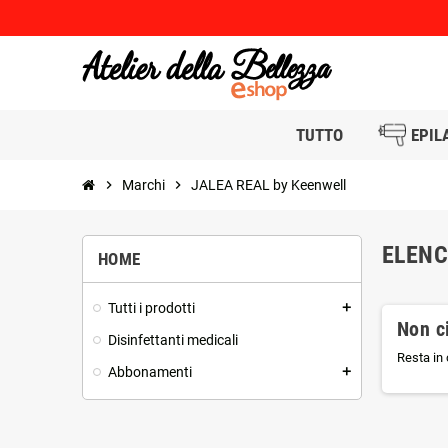
TUTTO
EPIL
chevron_right
Marchi
chevron_right
JALEA REAL by Keenwell
ELENC
HOME
Tutti i prodotti
add
Non ci
Disinfettanti medicali
Resta in 
Abbonamenti
add