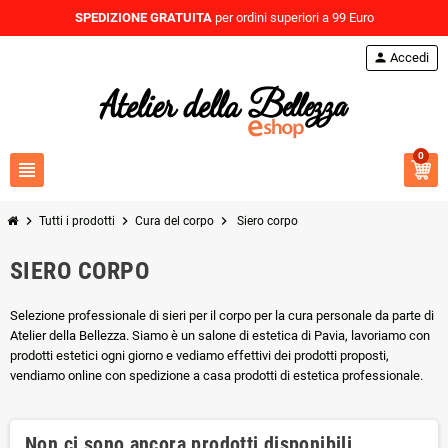
SPEDIZIONE GRATUITA
per ordini superiori a 99 Euro
person
Accedi
0
view_headline
chevron_right
chevron_right
chevron_right
Tutti i prodotti
Cura del corpo
Siero corpo
SIERO CORPO
Selezione professionale di sieri per il corpo per la cura personale da parte di
Atelier della Bellezza. Siamo è un salone di estetica di Pavia, lavoriamo con
prodotti estetici ogni giorno e vediamo effettivi dei prodotti proposti,
vendiamo online con spedizione a casa prodotti di estetica professionale.
Non ci sono ancora prodotti disponibili