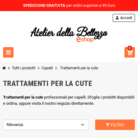
SPEDIZIONE GRATUITA
per ordini superiori a 99 Euro
person
Accedi
0
view_headline
chevron_right
chevron_right
chevron_right
Tutti i prodotti
Capelli
Trattamenti per la cute
TRATTAMENTI PER LA CUTE
Trattamenti per la cute
professionali per capelli. Sfoglia i prodotti disponibili
e ordina, oppure visita il nostro negozio direttamente.
Rilevanza
FILTRO