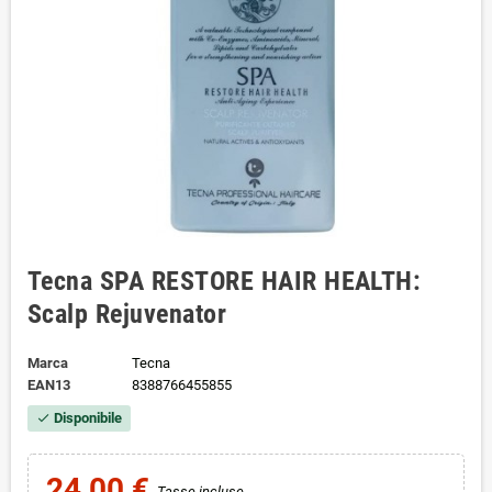
Tecna SPA RESTORE HAIR HEALTH:
Scalp Rejuvenator
Marca
Tecna
EAN13
8388766455855
Disponibile
check
24,00 €
Tasse incluse