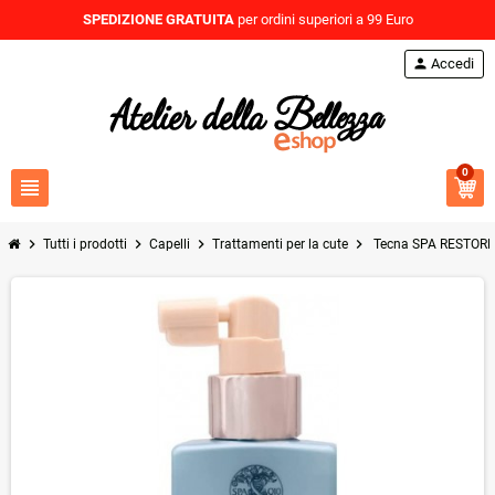
SPEDIZIONE GRATUITA
per ordini superiori a 99 Euro
person
Accedi
0
view_headline
chevron_right
chevron_right
chevron_right
chevron_right
Tutti i prodotti
Capelli
Trattamenti per la cute
Tecna SPA RESTORE 