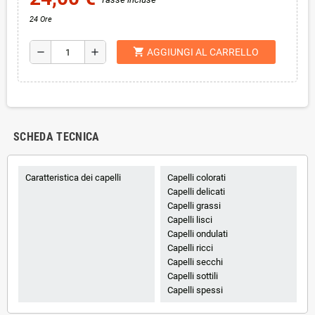
24 Ore
shopping_cart
remove
add
AGGIUNGI AL CARRELLO
SCHEDA TECNICA
Caratteristica dei capelli
Capelli colorati
Capelli delicati
Capelli grassi
Capelli lisci
Capelli ondulati
Capelli ricci
Capelli secchi
Capelli sottili
Capelli spessi