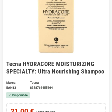
Tecna HYDRACORE MOISTURIZING
SPECIALTY: Ultra Nourishing Shampoo
Marca
Tecna
EAN13
8388766455664
Disponibile
check
21,00 €
Tasse incluse