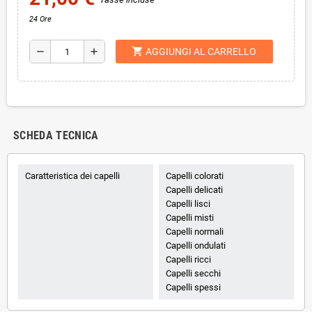
24 Ore
shopping_cart
remove
add
AGGIUNGI AL CARRELLO
SCHEDA TECNICA
Caratteristica dei capelli
Capelli colorati
Capelli delicati
Capelli lisci
Capelli misti
Capelli normali
Capelli ondulati
Capelli ricci
Capelli secchi
Capelli spessi