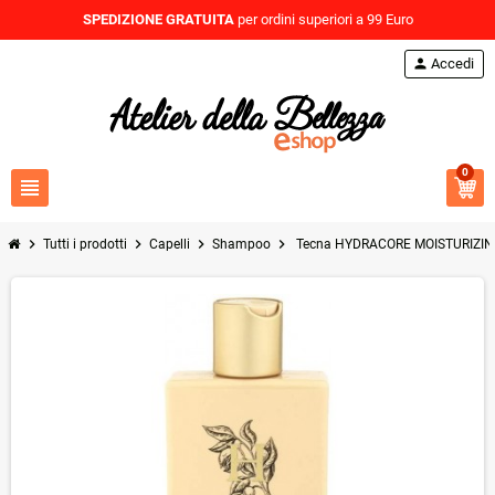
SPEDIZIONE GRATUITA
per ordini superiori a 99 Euro
person
Accedi
0
view_headline
chevron_right
chevron_right
chevron_right
chevron_right
Tutti i prodotti
Capelli
Shampoo
Tecna HYDRACORE MOISTURIZING