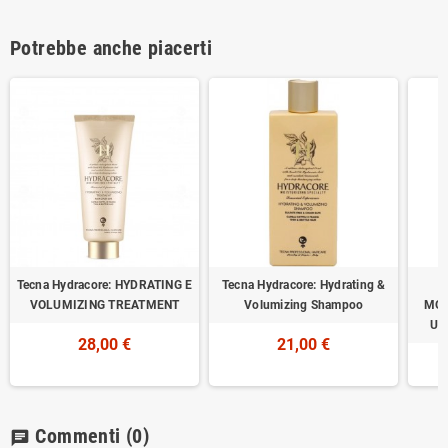
Potrebbe anche piacerti
Tecna Hydracore: HYDRATING E
Tecna Hydracore: Hydrating &
VOLUMIZING TREATMENT
Volumizing Shampoo
MOI
Ult
28,00 €
21,00 €
Commenti
(0)
chat