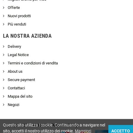
Offerte
Nuovi prodotti
Più venduti
LA NOSTRA AZIENDA
Delivery
Legal Notice
Termini e condizioni di vendita
About us
Secure payment
Contattaci
Mappa del sito
Negozi
Questo sito utilizza i cookie. Continuando a navigare nel
Copyright © 2021
Atelier della Bellezza • Eshop
sito, accetti il nostro utilizzo dei cookie.
Maggiori
ACCETTO