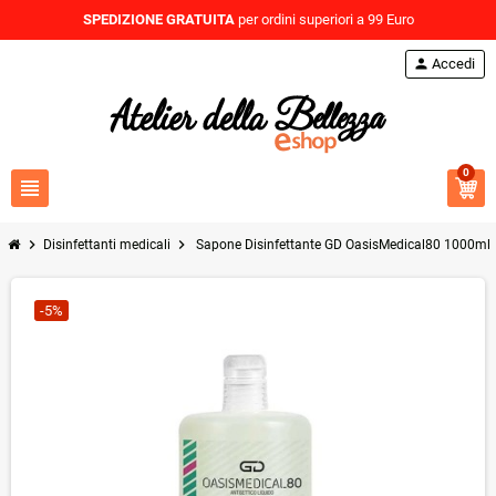
SPEDIZIONE GRATUITA
per ordini superiori a 99 Euro
person
Accedi
0
view_headline
chevron_right
chevron_right
Disinfettanti medicali
Sapone Disinfettante GD OasisMedical80 1000ml(
-5%