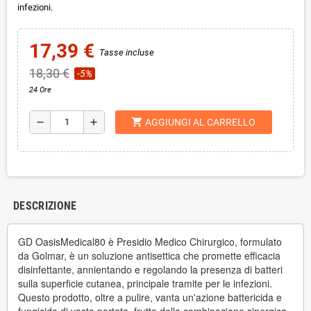
infezioni.
17,39 €
Tasse incluse
18,30 €
-5%
24 Ore
shopping_cart
remove
add
AGGIUNGI AL CARRELLO
DESCRIZIONE
GD OasisMedical80 è Presidio Medico Chirurgico, formulato
da Golmar, è un soluzione antisettica che promette efficacia
disinfettante, annientando e regolando la presenza di batteri
sulla superficie cutanea, principale tramite per le infezioni.
Questo prodotto, oltre a pulire, vanta un'azione battericida e
fungicida di vasta portata, frutto della combinazione sinergica